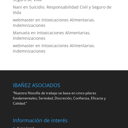
Nani
en
Suicidio. Responsabilidad Civil y Seguro de
Vida
webmaster
en
Intoxicaciones Alimentarias.
Indemnizaciones
Manuela
en
Intoxicaciones Alimentarias.
Indemnizaciones
webmaster
en
Intoxicaciones Alimentarias.
Indemnizaciones
IBAÑEZ ASOCIADOS
“Nuestra filosofía de trabajo se basa en cinco pilares
fundamentales; Seriedad, Discreción, Confianza, Eficacia y
Calidad.”
Información de interés