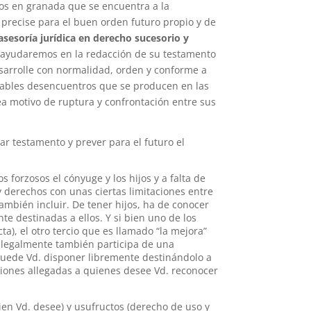
s en granada que se encuentra a la
precise para el buen orden futuro propio y de
asesoría jurídica en derecho sucesorio y
 ayudaremos en la redacción de su testamento
arrolle con normalidad, orden y conforme a
adables desencuentros que se producen en las
ea motivo de ruptura y confrontación entre sus
r testamento y prever para el futuro el
forzosos el cónyuge y los hijos y a falta de
y derechos con unas ciertas limitaciones entre
ambién incluir. De tener hijos, ha de conocer
e destinadas a ellos. Y si bien uno de los
cta), el otro tercio que es llamado “la mejora”
 legalmente también participa de una
 puede Vd. disponer libremente destinándolo a
uciones allegadas a quienes desee Vd. reconocer
ien Vd. desee) y usufructos (derecho de uso y