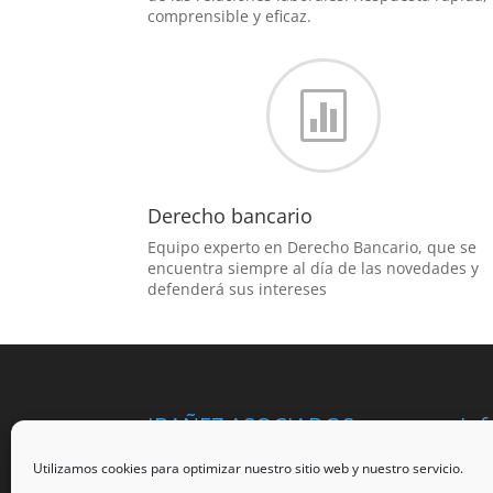
comprensible y eficaz.

Derecho bancario
Equipo experto en Derecho Bancario, que se
encuentra siempre al día de las novedades y
defenderá sus intereses
IBAÑEZ ASOCIADOS
Inf
“Nuestra filosofía de trabajo se basa en
Av
Utilizamos cookies para optimizar nuestro sitio web y nuestro servicio.
cinco pilares fundamentales; Seriedad,
Po