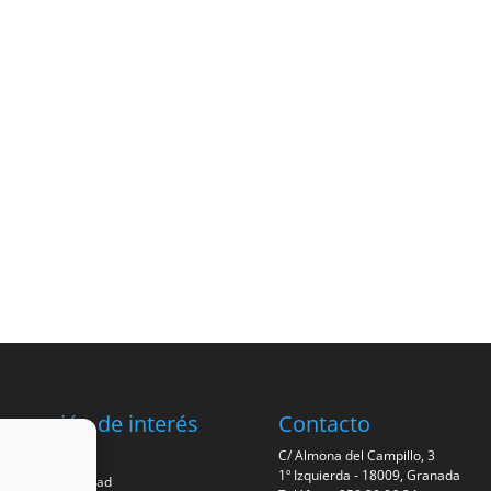
ormación de interés
Contacto
iso legal
C/ Almona del Campillo, 3
1º Izquierda - 18009, Granada
lítica de privacidad