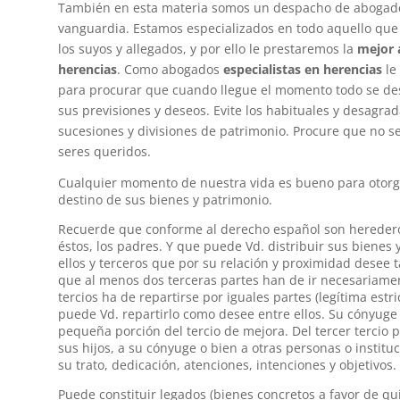
También en esta materia somos un despacho de abogado
vanguardia. Estamos especializados en todo aquello que 
los suyos y allegados, y por ello le prestaremos la
mejor 
herencias
. Como abogados
especialistas en herencias
le
para procurar que cuando llegue el momento todo se des
sus previsiones y deseos. Evite los habituales y desagr
sucesiones y divisiones de patrimonio. Procure que no s
seres queridos.
Cualquier momento de nuestra vida es bueno para otorga
destino de sus bienes y patrimonio.
Recuerde que conforme al derecho español son herederos 
éstos, los padres. Y que puede Vd. distribuir sus bienes 
ellos y terceros que por su relación y proximidad desee t
que al menos dos terceras partes han de ir necesariament
tercios ha de repartirse por iguales partes (legítima estri
puede Vd. repartirlo como desee entre ellos. Su cónyuge
pequeña porción del tercio de mejora. Del tercer tercio
sus hijos, a su cónyuge o bien a otras personas o instit
su trato, dedicación, atenciones, intenciones y objetivos.
Puede constituir legados (bienes concretos a favor de qu